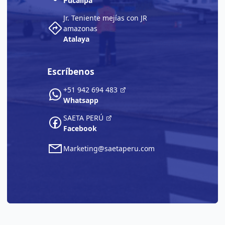
Pucallpa
Jr. Teniente mejías con JR
amazonas
Atalaya
Escríbenos
+51 942 694 483
Whatsapp
SAETA PERÚ
Facebook
Marketing@saetaperu.com